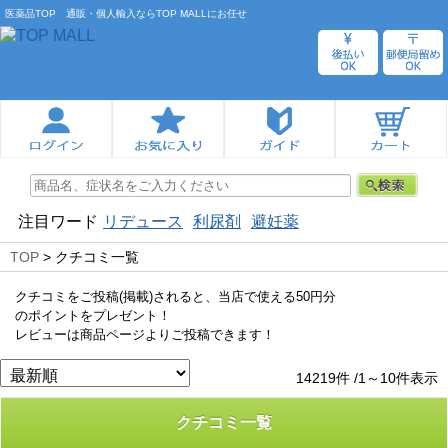
医薬品TOP 通販・個人輸入ならTOP MALLにお任せ
注目ワード
リデュース
利尿剤
避妊薬
TOP
> クチコミ一覧
クチコミをご投稿(掲載)されると、当店で使える50円分
のポイントをプレゼント！
レビューは商品ページよりご投稿できます！
14219件 /1～10件表示
クチコミ一覧