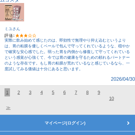
ミユ
さん
実際に飲み始めて感じたのは、即効性で無理やり抑え込むというより
は、胃の粘膜を優しくベールで包んで守ってくれているような、穏やか
で確実な安心感でした。弱った胃を内側から修復して守ってくれている
という感覚が心強くて、今では胃の健康を守るための頼れるパートナー
のような存在です。もし胃の粘膜が荒れているなと感じているなら、一
度試してみる価値は十分にあると思います。
2026/04/30
1
2
3
4
5
6
7
8
9
10
≫
マイページ(ログイン)