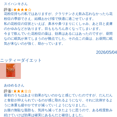
スイハンキ
さん
花粉症持ちの私ではありますが、クラリチンさえ飲み忘れなかったら花
粉症の季節でさえ、結構おかげ様で快適に過ごせています。
私の花粉症の症状といえば、鼻水や鼻づまりにくしゃみ、あと目と皮膚
のかゆみなどがあります。目ももちろん赤くなってしまいます。
今まで飲んでいた花粉症の薬は、効果はあるにはあったのですが、昼間
なのに眠気が来てしまうのが難点でした。その点この薬は、お昼間に眠
気が来ないのが強く、助かっています。
2026/05/04
ニッティーダイエット
あゆめる
さん
最初のうちはあまり効果がないのかなと感じていたのですが、だんだん
と食欲が抑えられているのが感じ取れるようになり、それに比例するよ
うに体重も緩やかですが減っていくようになりました。
お腹の無駄な脂肪も、気持ち減ってきたように思うので、ある程度飲み
続けていけば効果は確実にあるんだと確信しました。