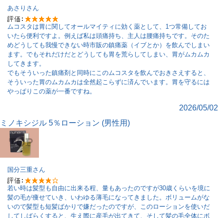
あさり
さん
ムコスタは胃に関してオールマイティに効く薬として、1つ常備してお
いたら便利ですよ。例えば私は頭痛持ち、主人は腰痛持ちです。そのた
めどうしても我慢できない時市販の鎮痛薬（イブとか）を飲んでしまい
ます。でもそれだけだとどうしても胃を荒らしてしまい、胃がムカムカ
してきます。
でもそういった鎮痛剤と同時にこのムコスタを飲んでおきさえすると、
そういった胃のムカムカは全然起こらずに済んでいます。胃を守るには
やっぱりこの薬が一番ですね。
2026/05/02
ミノキシジル 5％ローション (男性用)
国分三重
さん
若い時は髪型も自由に出来る程、量もあったのですが30歳くらいを境に
髪の毛が痩せていき、いわゆる薄毛になってきました。ボリュームがな
いので髪型も短髪ばかりで嫌だったのですが、このローションを使いだ
してしばらくすると、生え際に産毛が出てきて、そして髪の毛全体にボ