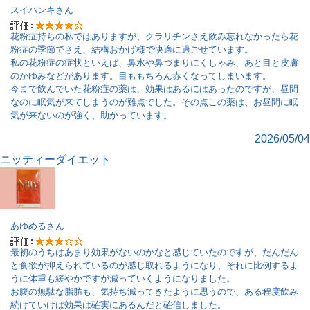
スイハンキ
さん
花粉症持ちの私ではありますが、クラリチンさえ飲み忘れなかったら花
粉症の季節でさえ、結構おかげ様で快適に過ごせています。
私の花粉症の症状といえば、鼻水や鼻づまりにくしゃみ、あと目と皮膚
のかゆみなどがあります。目ももちろん赤くなってしまいます。
今まで飲んでいた花粉症の薬は、効果はあるにはあったのですが、昼間
なのに眠気が来てしまうのが難点でした。その点この薬は、お昼間に眠
気が来ないのが強く、助かっています。
2026/05/04
ニッティーダイエット
あゆめる
さん
最初のうちはあまり効果がないのかなと感じていたのですが、だんだん
と食欲が抑えられているのが感じ取れるようになり、それに比例するよ
うに体重も緩やかですが減っていくようになりました。
お腹の無駄な脂肪も、気持ち減ってきたように思うので、ある程度飲み
続けていけば効果は確実にあるんだと確信しました。