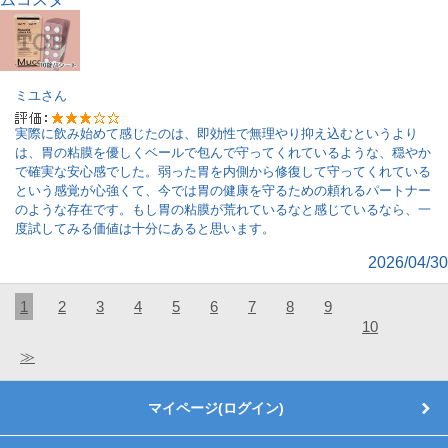
ミユ
さん
実際に飲み始めて感じたのは、即効性で無理やり抑え込むというより
は、胃の粘膜を優しくベールで包んで守ってくれているような、穏やか
で確実な安心感でした。弱った胃を内側から修復して守ってくれている
という感覚が心強くて、今では胃の健康を守るための頼れるパートナー
のような存在です。もし胃の粘膜が荒れているなと感じているなら、一
度試してみる価値は十分にあると思います。
2026/04/30
1
2
3
4
5
6
7
8
9
10
≫
マイページ(ログイン)