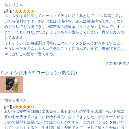
あさり
さん
ムコスタは胃に関してオールマイティに効く薬として、1つ常備してお
いたら便利ですよ。例えば私は頭痛持ち、主人は腰痛持ちです。そのた
めどうしても我慢できない時市販の鎮痛薬（イブとか）を飲んでしまい
ます。でもそれだけだとどうしても胃を荒らしてしまい、胃がムカムカ
してきます。
でもそういった鎮痛剤と同時にこのムコスタを飲んでおきさえすると、
そういった胃のムカムカは全然起こらずに済んでいます。胃を守るには
やっぱりこの薬が一番ですね。
2026/05/02
ミノキシジル 5％ローション (男性用)
国分三重
さん
若い時は髪型も自由に出来る程、量もあったのですが30歳くらいを境に
髪の毛が痩せていき、いわゆる薄毛になってきました。ボリュームがな
いので髪型も短髪ばかりで嫌だったのですが、このローションを使いだ
してしばらくすると、生え際に産毛が出てきて、そして髪の毛全体にボ