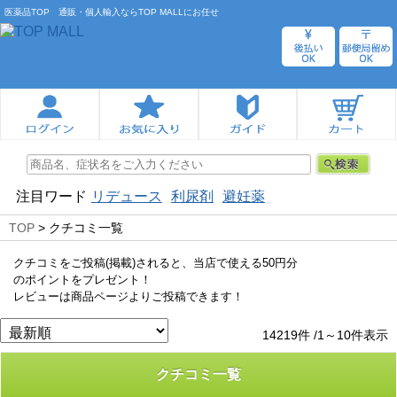
医薬品TOP 通販・個人輸入ならTOP MALLにお任せ
注目ワード
リデュース
利尿剤
避妊薬
TOP
> クチコミ一覧
クチコミをご投稿(掲載)されると、当店で使える50円分
のポイントをプレゼント！
レビューは商品ページよりご投稿できます！
14219件 /1～10件表示
クチコミ一覧