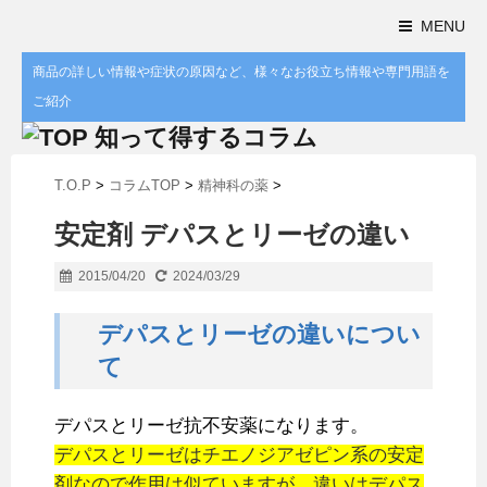
MENU
商品の詳しい情報や症状の原因など、様々なお役立ち情報や専門用語を
ご紹介
T.O.P
>
コラムTOP
>
精神科の薬
>
安定剤 デパスとリーゼの違い
2015/04/20
2024/03/29
デパスとリーゼの違いについ
て
デパスとリーゼ抗不安薬になります。
デパスとリーゼはチエノジアゼピン系の安定
剤なので作用は似ていますが、違いはデパス