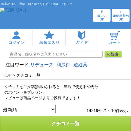
医薬品TOP 通販・個人輸入ならTOP MALLにお任せ
注目ワード
リデュース
利尿剤
避妊薬
TOP
> クチコミ一覧
クチコミをご投稿(掲載)されると、当店で使える50円分
のポイントをプレゼント！
レビューは商品ページよりご投稿できます！
14219件 /1～10件表示
クチコミ一覧