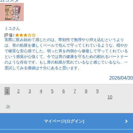
ミユ
さん
実際に飲み始めて感じたのは、即効性で無理やり抑え込むというより
は、胃の粘膜を優しくベールで包んで守ってくれているような、穏やか
で確実な安心感でした。弱った胃を内側から修復して守ってくれている
という感覚が心強くて、今では胃の健康を守るための頼れるパートナー
のような存在です。もし胃の粘膜が荒れているなと感じているなら、一
度試してみる価値は十分にあると思います。
2026/04/30
1
2
3
4
5
6
7
8
9
10
≫
マイページ(ログイン)