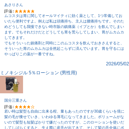
あさり
さん
ムコスタは胃に関してオールマイティに効く薬として、1つ常備してお
いたら便利ですよ。例えば私は頭痛持ち、主人は腰痛持ちです。そのた
めどうしても我慢できない時市販の鎮痛薬（イブとか）を飲んでしまい
ます。でもそれだけだとどうしても胃を荒らしてしまい、胃がムカムカ
してきます。
でもそういった鎮痛剤と同時にこのムコスタを飲んでおきさえすると、
そういった胃のムカムカは全然起こらずに済んでいます。胃を守るには
やっぱりこの薬が一番ですね。
2026/05/02
ミノキシジル 5％ローション (男性用)
国分三重
さん
若い時は髪型も自由に出来る程、量もあったのですが30歳くらいを境に
髪の毛が痩せていき、いわゆる薄毛になってきました。ボリュームがな
いので髪型も短髪ばかりで嫌だったのですが、このローションを使いだ
してしばらくすると、生え際に産毛が出てきて、そして髪の毛全体にボ