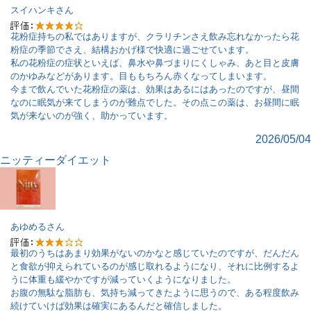
スイハンキ
さん
花粉症持ちの私ではありますが、クラリチンさえ飲み忘れなかったら花
粉症の季節でさえ、結構おかげ様で快適に過ごせています。
私の花粉症の症状といえば、鼻水や鼻づまりにくしゃみ、あと目と皮膚
のかゆみなどがあります。目ももちろん赤くなってしまいます。
今まで飲んでいた花粉症の薬は、効果はあるにはあったのですが、昼間
なのに眠気が来てしまうのが難点でした。その点この薬は、お昼間に眠
気が来ないのが強く、助かっています。
2026/05/04
ニッティーダイエット
あゆめる
さん
最初のうちはあまり効果がないのかなと感じていたのですが、だんだん
と食欲が抑えられているのが感じ取れるようになり、それに比例するよ
うに体重も緩やかですが減っていくようになりました。
お腹の無駄な脂肪も、気持ち減ってきたように思うので、ある程度飲み
続けていけば効果は確実にあるんだと確信しました。