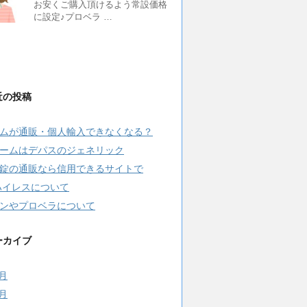
お安くご購入頂けるよう常設価格
に設定♪プロベラ …
近の投稿
ムが通販・個人輸入できなくなる？
ームはデパスのジェネリック
錠の通販なら信用できるサイトで
ハイレスについて
ンやプロベラについて
ーカイブ
9月
5月