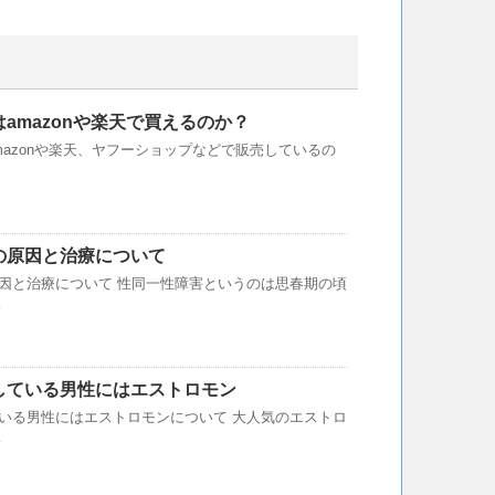
amazonや楽天で買えるのか？
mazonや楽天、ヤフーショップなどで販売しているの
の原因と治療について
因と治療について 性同一性障害というのは思春期の頃
…
している男性にはエストロモン
いる男性にはエストロモンについて 大人気のエストロ
…