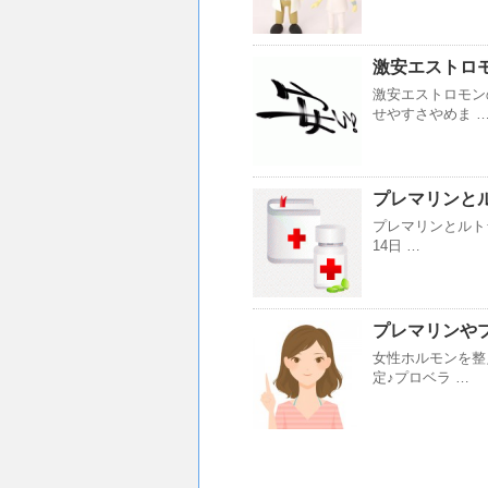
激安エストロ
激安エストロモン
せやすさやめま 
プレマリンと
プレマリンとルトラ
14日 …
プレマリンや
女性ホルモンを整
定♪プロベラ …