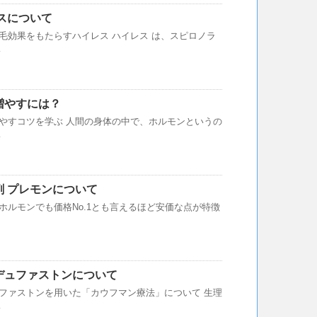
スについて
毛効果をもたらすハイレス ハイレス は、スピロノラ
…
増やすには？
やすコツを学ぶ 人間の身体の中で、ホルモンというの
…
剤 プレモンについて
ホルモンでも価格No.1とも言えるほど安価な点が特徴
デュファストンについて
ファストンを用いた「カウフマン療法」について 生理
…