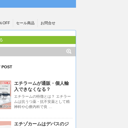
OFF
セール商品
お問合せ
る
 POST
エチラームが通販・個人輸
入できなくなる？
エチラームの特徴とは？ エチラー
ムは抗うつ薬・抗不安薬として精
神科や心療内科で良 …
エチゾカームはデパスのジ