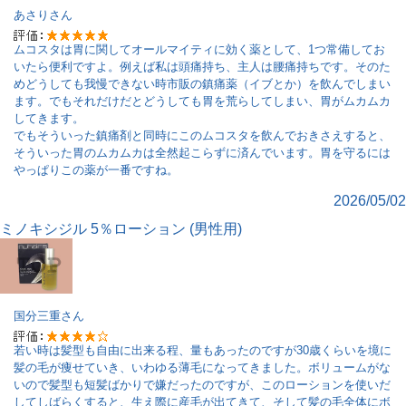
あさり
さん
ムコスタは胃に関してオールマイティに効く薬として、1つ常備してお
いたら便利ですよ。例えば私は頭痛持ち、主人は腰痛持ちです。そのた
めどうしても我慢できない時市販の鎮痛薬（イブとか）を飲んでしまい
ます。でもそれだけだとどうしても胃を荒らしてしまい、胃がムカムカ
してきます。
でもそういった鎮痛剤と同時にこのムコスタを飲んでおきさえすると、
そういった胃のムカムカは全然起こらずに済んでいます。胃を守るには
やっぱりこの薬が一番ですね。
2026/05/02
ミノキシジル 5％ローション (男性用)
国分三重
さん
若い時は髪型も自由に出来る程、量もあったのですが30歳くらいを境に
髪の毛が痩せていき、いわゆる薄毛になってきました。ボリュームがな
いので髪型も短髪ばかりで嫌だったのですが、このローションを使いだ
してしばらくすると、生え際に産毛が出てきて、そして髪の毛全体にボ