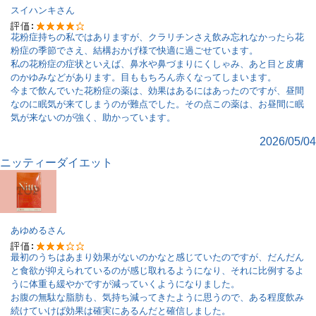
スイハンキ
さん
花粉症持ちの私ではありますが、クラリチンさえ飲み忘れなかったら花
粉症の季節でさえ、結構おかげ様で快適に過ごせています。
私の花粉症の症状といえば、鼻水や鼻づまりにくしゃみ、あと目と皮膚
のかゆみなどがあります。目ももちろん赤くなってしまいます。
今まで飲んでいた花粉症の薬は、効果はあるにはあったのですが、昼間
なのに眠気が来てしまうのが難点でした。その点この薬は、お昼間に眠
気が来ないのが強く、助かっています。
2026/05/04
ニッティーダイエット
あゆめる
さん
最初のうちはあまり効果がないのかなと感じていたのですが、だんだん
と食欲が抑えられているのが感じ取れるようになり、それに比例するよ
うに体重も緩やかですが減っていくようになりました。
お腹の無駄な脂肪も、気持ち減ってきたように思うので、ある程度飲み
続けていけば効果は確実にあるんだと確信しました。