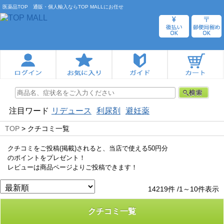
医薬品TOP 通販・個人輸入ならTOP MALLにお任せ
注目ワード
リデュース
利尿剤
避妊薬
TOP
> クチコミ一覧
クチコミをご投稿(掲載)されると、当店で使える50円分
のポイントをプレゼント！
レビューは商品ページよりご投稿できます！
14219件 /1～10件表示
クチコミ一覧