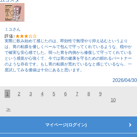
ミユ
さん
実際に飲み始めて感じたのは、即効性で無理やり抑え込むというより
は、胃の粘膜を優しくベールで包んで守ってくれているような、穏やか
で確実な安心感でした。弱った胃を内側から修復して守ってくれている
という感覚が心強くて、今では胃の健康を守るための頼れるパートナー
のような存在です。もし胃の粘膜が荒れているなと感じているなら、一
度試してみる価値は十分にあると思います。
2026/04/30
1
2
3
4
5
6
7
8
9
10
≫
マイページ(ログイン)